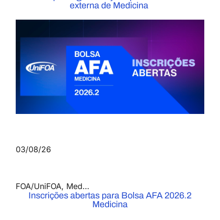
externa de Medicina
03/08/26
FOA/UniFOA
,
Medicina
,
Notícias
Inscrições abertas para Bolsa AFA 2026.2
Medicina