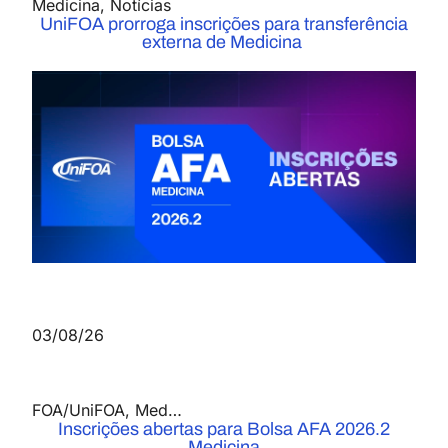
Medicina
,
Notícias
UniFOA prorroga inscrições para transferência
externa de Medicina
03/08/26
FOA/UniFOA
,
Medicina
,
Notícias
Inscrições abertas para Bolsa AFA 2026.2
Medicina