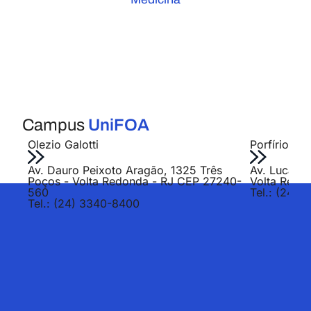
Campus
UniFOA
Olezio Galotti
Porfírio Jo
Av. Dauro Peixoto Aragão, 1325 Três
Av. Lucas E
Poços - Volta Redonda - RJ CEP 27240-
Volta Redo
560
Tel.: (24) 
Tel.: (24) 3340-8400