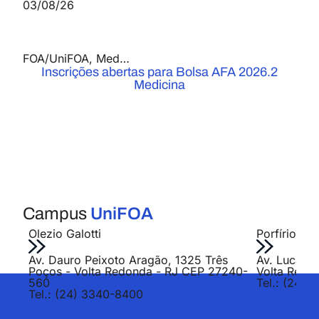
03/08/26
FOA/UniFOA
,
Medicina
,
Notícias
Inscrições abertas para Bolsa AFA 2026.2
Medicina
Campus
UniFOA
Olezio Galotti
Porfírio Jo
Av. Dauro Peixoto Aragão, 1325 Três
Av. Lucas E
Poços - Volta Redonda - RJ CEP 27240-
Volta Redo
560
Tel.: (24) 
Tel.: (24) 3340-8400