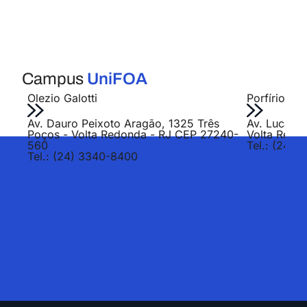
Campus
UniFOA
Olezio Galotti
Porfírio Jo
Av. Dauro Peixoto Aragão, 1325 Três
Av. Lucas E
Poços - Volta Redonda - RJ CEP 27240-
Volta Redo
560
Tel.: (24) 
Tel.: (24) 3340-8400