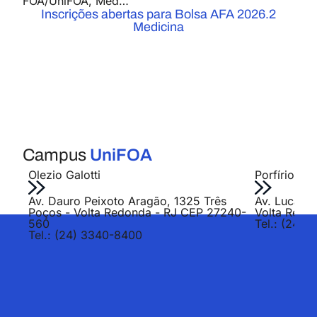
FOA/UniFOA
,
Medicina
,
Notícias
Inscrições abertas para Bolsa AFA 2026.2
Medicina
Campus
UniFOA
Olezio Galotti
Porfírio Jo
Av. Dauro Peixoto Aragão, 1325 Três
Av. Lucas E
Poços - Volta Redonda - RJ CEP 27240-
Volta Redo
560
Tel.: (24) 
Tel.: (24) 3340-8400