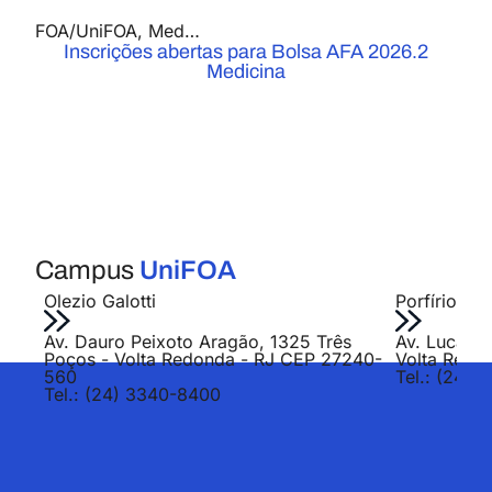
FOA/UniFOA
,
Medicina
,
Notícias
Inscrições abertas para Bolsa AFA 2026.2
Medicina
Campus
UniFOA
Olezio Galotti
Porfírio Jo
Av. Dauro Peixoto Aragão, 1325 Três
Av. Lucas E
Poços - Volta Redonda - RJ CEP 27240-
Volta Redo
560
Tel.: (24) 
Tel.: (24) 3340-8400