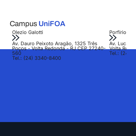
Campus
UniFOA
Olezio Galotti
Porfírio Jo
Av. Dauro Peixoto Aragão, 1325 Três
Av. Lucas E
Poços - Volta Redonda - RJ CEP 27240-
Volta Redo
560
Tel.: (24) 
Tel.: (24) 3340-8400