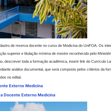
cadastro de reserva docente no curso de Medicina do UniFOA. Os int
ão superior e titulação mínima de mestre reconhecido pelo Ministéri
ão, descrever toda a formação acadêmica, inserir link do Currículo La
iante análise documental, que será composto pelos critérios da for
dos no edital.
cente Externo Medicina
rva Docente Externo Medicina