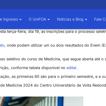
e Ingresso
O UniFOA
Notícias e Blog
Fale 
sta terça-feira, dia 19, as inscrições para o processo sele
ato
, onde podem utilizar um ou dois resultados do Enem (
so seletivo do curso de Medicina, que segue aberta até o d
rição, conforme tabela disponível no
edital
.
cação, as primeiras 60 são para o primeiro semestre, e a 
o de Medicina 2024 do Centro Universitário de Volta Redo