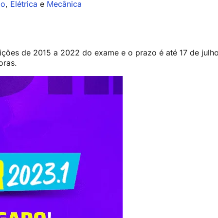
ão
,
Elétrica
e
Mecânica
ições de 2015 a 2022 do exame e o prazo é até 17 de julh
oras.