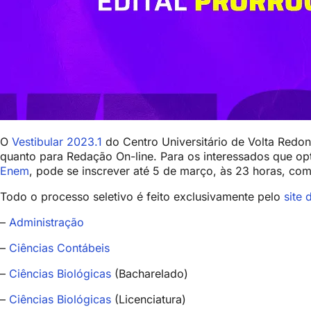
O
Vestibular 2023.1
do Centro Universitário de Volta Redo
quanto para Redação On-line. Para os interessados que o
Enem
, pode se inscrever até 5 de março, às 23 horas, co
Todo o processo seletivo é feito exclusivamente pelo
site 
–
Administração
–
Ciências Contábeis
–
Ciências Biológicas
(Bacharelado)
–
Ciências Biológicas
(Licenciatura)