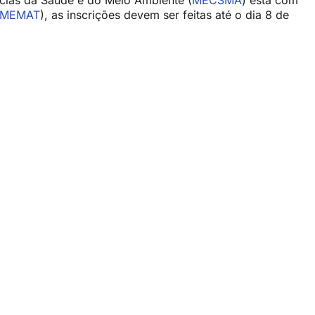
cias da Saúde e do Meio Ambiente (
MECSMA
) está com
MEMAT
), as inscrições devem ser feitas até o dia 8 de