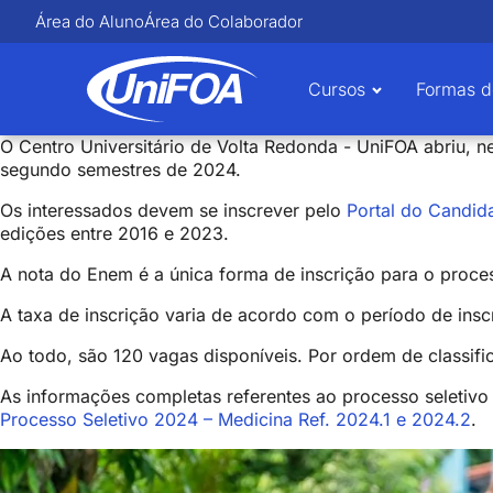
Área do Aluno
Área do Colaborador
Cursos
Formas d
O Centro Universitário de Volta Redonda - UniFOA abriu, ne
segundo semestres de 2024.
Os interessados devem se inscrever pelo
Portal do Candid
edições entre 2016 e 2023.
A nota do Enem é a única forma de inscrição para o proces
A taxa de inscrição varia de acordo com o período de insc
Ao todo, são 120 vagas disponíveis. Por ordem de classifi
As informações completas referentes ao processo seletiv
Processo Seletivo 2024 – Medicina Ref. 2024.1 e 2024.2
.