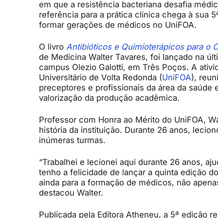
em que a resistência bacteriana desafia médic
referência para a prática clínica chega à sua
formar gerações de médicos no UniFOA.
O livro
Antibióticos e Quimioterápicos para o C
de Medicina Walter Tavares, foi lançado na últi
campus Olezio Galotti, em Três Poços. A ativ
Universitário de Volta Redonda (
UniFOA
), reun
preceptores e profissionais da área da saúde e
valorização da produção acadêmica.
Professor com Honra ao Mérito do UniFOA, Walt
história da instituição. Durante 26 anos, leci
inúmeras turmas.
“Trabalhei e lecionei aqui durante 26 anos, a
tenho a felicidade de lançar a quinta edição d
ainda para a formação de médicos, não apenas 
destacou Walter.
Publicada pela Editora Atheneu, a 5ª edição r