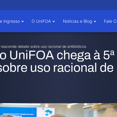
e Ingresso
O UniFOA
Notícias e Blog
Fale 
 reacende debate sobre uso racional de antibióticos
do UniFOA chega à 5ª
obre uso racional de