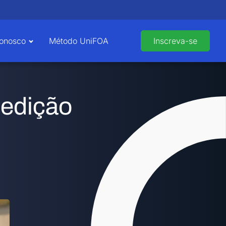
Conosco
Método UniFOA
Inscreva-se
 edição