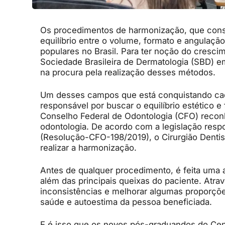
Os procedimentos de harmonização, que consis
equilíbrio entre o volume, formato e angulaçã
populares no Brasil. Para ter noção do cresc
Sociedade Brasileira de Dermatologia (SBD) 
na procura pela realização desses métodos.
Um desses campos que está conquistando cada
responsável por buscar o equilíbrio estético e
Conselho Federal de Odontologia (CFO) reco
odontologia. De acordo com a legislação respo
(Resolução-CFO-198/2019), o Cirurgião Denti
realizar a harmonização.
Antes de qualquer procedimento, é feita uma an
além das principais queixas do paciente. Atra
inconsistências e melhorar algumas proporções
saúde e autoestima da pessoa beneficiada.
E é isso que os novos pós-graduandos do Cent