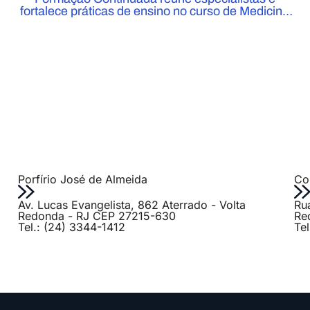
fortalece práticas de ensino no curso de Medicina
do UniFOA
Porfírio José de Almeida
Col
Av. Lucas Evangelista, 862 Aterrado - Volta
Ru
Redonda - RJ CEP 27215-630
Re
Tel.: (24) 3344-1412
Te