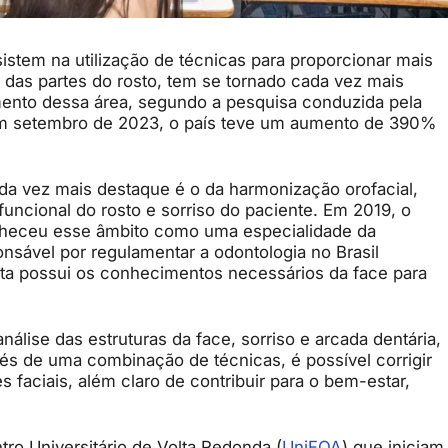
tem na utilização de técnicas para proporcionar mais
o das partes do rosto, tem se tornado cada vez mais
imento dessa área, segundo a pesquisa conduzida pela
em setembro de 2023, o país teve um aumento de 390%
 vez mais destaque é o da harmonização orofacial,
 funcional do rosto e sorriso do paciente. Em 2019, o
nheceu esse âmbito como uma especialidade da
nsável por regulamentar a odontologia no Brasil
sta possui os conhecimentos necessários da face para
álise das estruturas da face, sorriso e arcada dentária,
vés de uma combinação de técnicas, é possível corrigir
 faciais, além claro de contribuir para o bem-estar,
ro Universitário de Volta Redonda (
UniFOA
) que iniciam