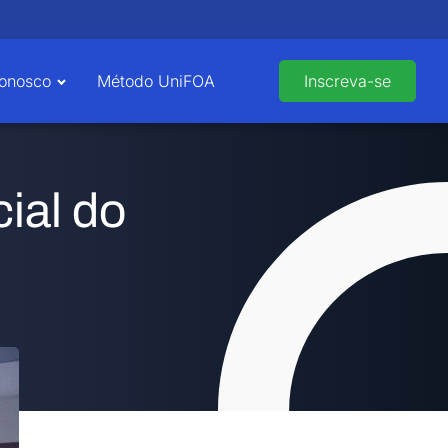
Conosco
Método UniFOA
Inscreva-se
ial do