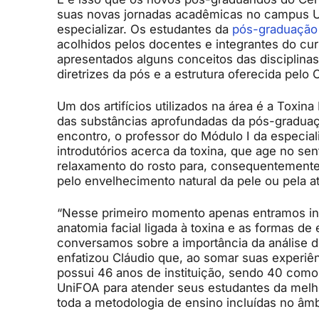
suas novas jornadas acadêmicas no campus Uni
especializar. Os estudantes da
pós-graduação
acolhidos pelos docentes e integrantes do cur
apresentados alguns conceitos das disciplina
diretrizes da pós e a estrutura oferecida pelo C
Um dos artifícios utilizados na área é a Toxi
das substâncias aprofundadas da pós-graduaçã
encontro, o professor do Módulo I da especia
introdutórios acerca da toxina, que age no se
relaxamento do rosto para, consequentemente,
pelo envelhecimento natural da pele ou pela a
“Nesse primeiro momento apenas entramos int
anatomia facial ligada à toxina e as formas d
conversamos sobre a importância da análise de 
enfatizou Cláudio que, ao somar suas experiê
possui 46 anos de instituição, sendo 40 como
UniFOA para atender seus estudantes da melho
toda a metodologia de ensino incluídas no âm