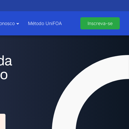
Conosco
Método UniFOA
Inscreva-se
da
ao