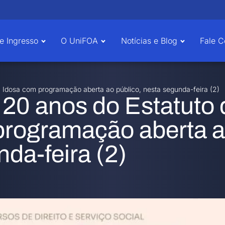
e Ingresso
O UniFOA
Notícias e Blog
Fale 
Idosa com programação aberta ao público, nesta segunda-feira (2)
0 anos do Estatuto 
programação aberta 
nda-feira (2)