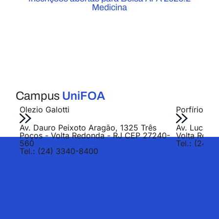
Medicina
Campus
UniFOA
Olezio Galotti
Porfírio Jo
Av. Dauro Peixoto Aragão, 1325 Três
Av. Lucas E
Poços - Volta Redonda - RJ CEP 27240-
Volta Redo
560
Tel.: (24) 
Tel.: (24) 3340-8400