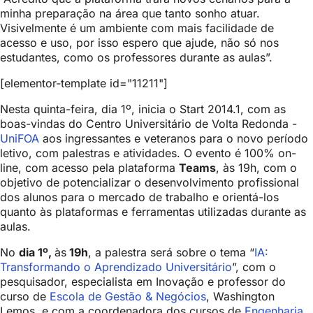
minha preparação na área que tanto sonho atuar.
Visivelmente é um ambiente com mais facilidade de
acesso e uso, por isso espero que ajude, não só nos
estudantes, como os professores durante as aulas”.
[elementor-template id="11211"]
Nesta quinta-feira, dia 1º, inicia o Start 2014.1, com as
boas-vindas do Centro Universitário de Volta Redonda -
UniFOA
aos ingressantes e veteranos para o novo período
letivo, com palestras e atividades. O evento é 100% on-
line, com acesso pela plataforma
Teams
, às 19h, com o
objetivo de potencializar o desenvolvimento profissional
dos alunos para o mercado de trabalho e orientá-los
quanto às plataformas e ferramentas utilizadas durante as
aulas.
No
dia 1º,
às
19h
, a palestra será sobre o tema “
IA:
Transformando o Aprendizado Universitário
”, com o
pesquisador, especialista em Inovação e professor do
curso de
Escola de Gestão & Negócios
, Washington
Lemos, e com a coordenadora dos cursos de
Engenharia