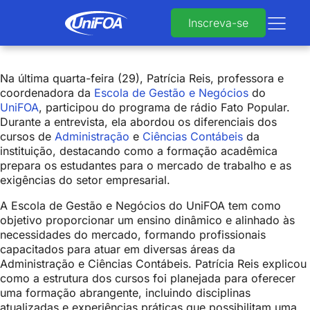
Inscreva-se
Na última quarta-feira (29), Patrícia Reis, professora e
coordenadora da
Escola de Gestão e Negócios
do
UniFOA
, participou do programa de rádio
Fato Popular
.
Durante a entrevista, ela abordou os diferenciais dos
cursos de
Administração
e
Ciências Contábeis
da
instituição, destacando como a formação acadêmica
prepara os estudantes para o mercado de trabalho e as
exigências do setor empresarial.
A Escola de Gestão e Negócios do UniFOA tem como
objetivo proporcionar um ensino dinâmico e alinhado às
necessidades do mercado, formando profissionais
capacitados para atuar em diversas áreas da
Administração e Ciências Contábeis. Patrícia Reis explicou
como a estrutura dos cursos foi planejada para oferecer
uma formação abrangente, incluindo disciplinas
atualizadas e experiências práticas que possibilitam uma