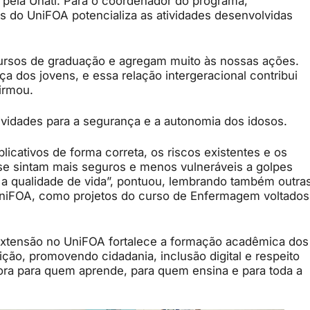
 pela Unati. Para o coordenador do programa,
es do UniFOA potencializa as atividades desenvolvidas
cursos de graduação e agregam muito às nossas ações.
 dos jovens, e essa relação intergeracional contribui
firmou.
tividades para a segurança e a autonomia dos idosos.
plicativos de forma correta, os riscos existentes e os
se sintam mais seguros e menos vulneráveis a golpes
 a qualidade de vida”, pontuou, lembrando também outra
 UniFOA, como projetos do curso de Enfermagem voltados
da extensão no UniFOA fortalece a formação acadêmica dos
uição, promovendo cidadania, inclusão digital e respeito
ora para quem aprende, para quem ensina e para toda a