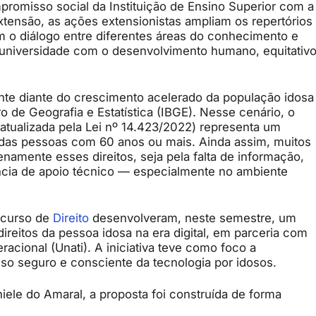
romisso social da Instituição de Ensino Superior com a
xtensão, as ações extensionistas ampliam os repertórios
m o diálogo entre diferentes áreas do conhecimento e
 universidade com o desenvolvimento humano, equitativ
nte diante do crescimento acelerado da população idosa
ro de Geografia e Estatística (IBGE). Nesse cenário, o
 atualizada pela Lei nº 14.423/2022) representa um
s das pessoas com 60 anos ou mais. Ainda assim, muitos
namente esses direitos, seja pela falta de informação,
ncia de apoio técnico — especialmente no ambiente
o curso de
Direito
desenvolveram, neste semestre, um
ireitos da pessoa idosa na era digital, em parceria com
acional (Unati). A iniciativa teve como foco a
uso seguro e consciente da tecnologia por idosos.
iele do Amaral, a proposta foi construída de forma