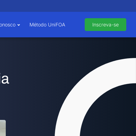
Conosco
Método UniFOA
Inscreva-se
ia