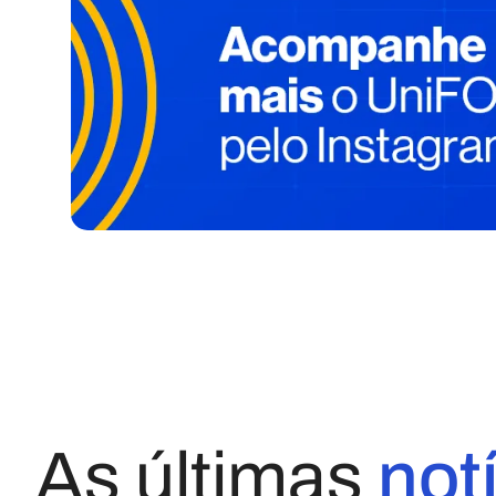
As últimas
not