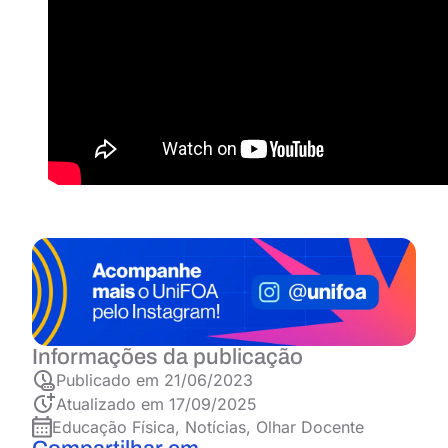
Informações da publicação
Publicado em
21/06/2023
Atualizado em 17/09/2025
Educação Física
,
Notícias
,
Olhar Docente