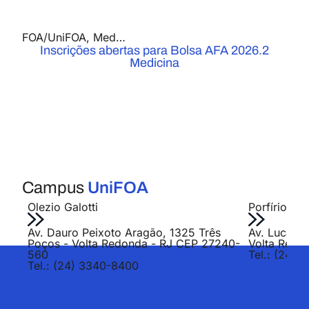
FOA/UniFOA
,
Medicina
,
Notícias
Inscrições abertas para Bolsa AFA 2026.2
Medicina
Campus
UniFOA
Olezio Galotti
Porfírio Jo
Av. Dauro Peixoto Aragão, 1325 Três
Av. Lucas E
Poços - Volta Redonda - RJ CEP 27240-
Volta Redo
560
Tel.: (24) 
Tel.: (24) 3340-8400