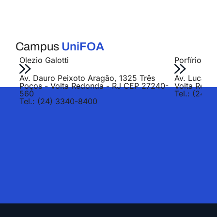
Campus
UniFOA
Olezio Galotti
Porfírio Jo
Av. Dauro Peixoto Aragão, 1325 Três
Av. Lucas E
Poços - Volta Redonda - RJ CEP 27240-
Volta Redo
560
Tel.: (24) 
Tel.: (24) 3340-8400