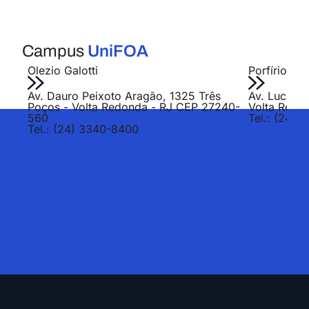
Campus
UniFOA
Olezio Galotti
Porfírio Jo
Av. Dauro Peixoto Aragão, 1325 Três
Av. Lucas E
Poços - Volta Redonda - RJ CEP 27240-
Volta Redo
560
Tel.: (24) 
Tel.: (24) 3340-8400