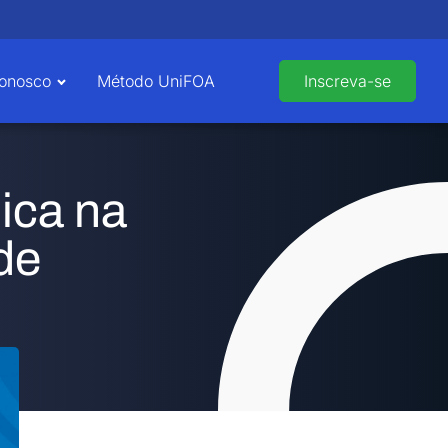
Conosco
Método UniFOA
Inscreva-se
ica na
de