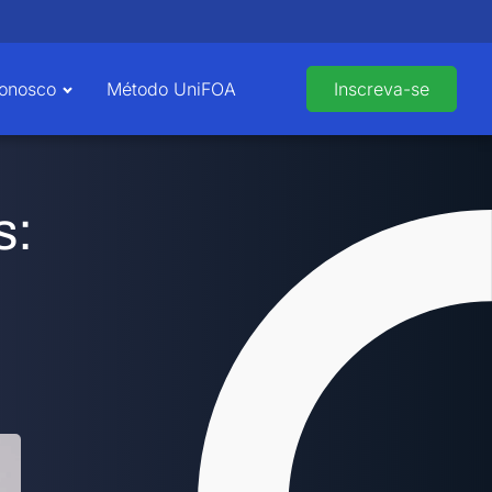
Conosco
Método UniFOA
Inscreva-se
s: