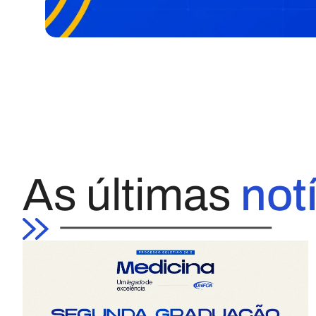
As últimas
not