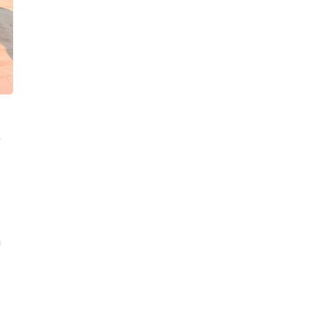
o
s
a
m