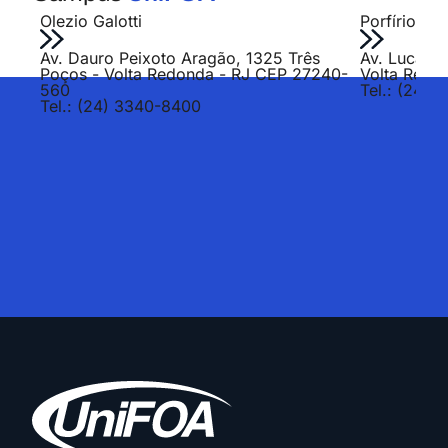
Olezio Galotti
Porfírio Jo
Av. Dauro Peixoto Aragão, 1325 Três
Av. Lucas E
Poços - Volta Redonda - RJ CEP 27240-
Volta Redo
560
Tel.: (24) 
Tel.: (24) 3340-8400