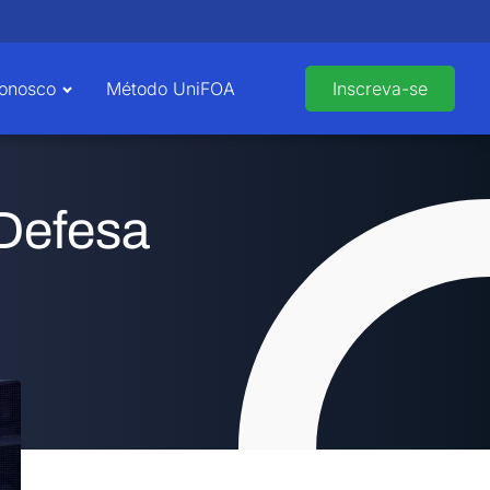
Conosco
Método UniFOA
Inscreva-se
Defesa