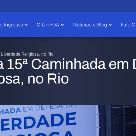
e Ingresso
O UniFOA
Notícias e Blog
Fale 
Liberdade Religiosa, no Rio
da 15ª Caminhada em 
osa, no Rio