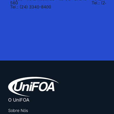
560
Tel.: (24) 
Tel.: (24) 3340-8400
O UniFOA
Sobre Nós