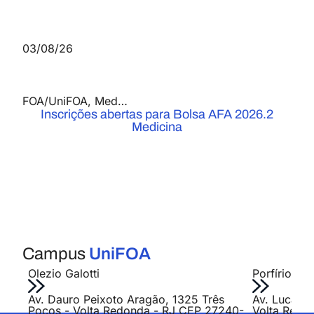
03/08/26
FOA/UniFOA
,
Medicina
,
Notícias
Inscrições abertas para Bolsa AFA 2026.2
Medicina
Campus
UniFOA
Olezio Galotti
Porfírio Jo
Av. Dauro Peixoto Aragão, 1325 Três
Av. Lucas E
Poços - Volta Redonda - RJ CEP 27240-
Volta Redo