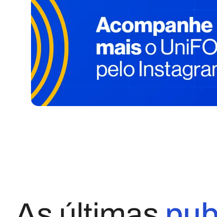
As últimas
pub