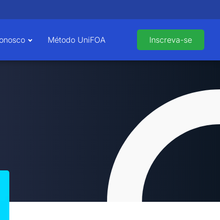
Conosco
Método UniFOA
Inscreva-se