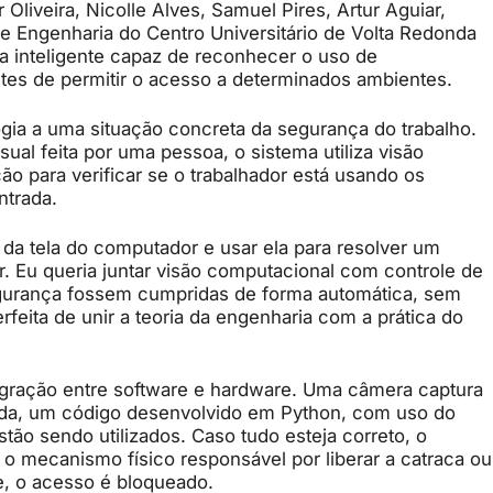
 Oliveira, Nicolle Alves, Samuel Pires, Artur Aguiar,
e Engenharia do Centro Universitário de Volta Redonda
ca inteligente capaz de reconhecer o uso de
ntes de permitir o acesso a determinados ambientes.
ogia a uma situação concreta da segurança do trabalho.
al feita por uma pessoa, o sistema utiliza visão
ção para verificar se o trabalhador está usando os
entrada.
ia da tela do computador e usar ela para resolver um
. Eu queria juntar visão computacional com controle de
segurança fossem cumpridas de forma automática, sem
eita de unir a teoria da engenharia com a prática do
ntegração entre software e hardware. Uma câmera captura
da, um código desenvolvido em Python, com uso do
tão sendo utilizados. Caso tudo esteja correto, o
 o mecanismo físico responsável por liberar a catraca ou
e, o acesso é bloqueado.