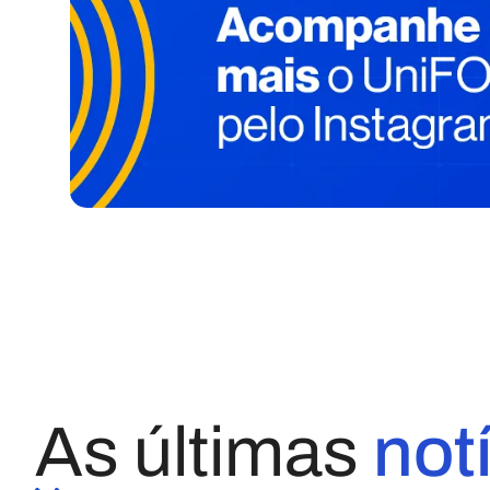
As últimas
not