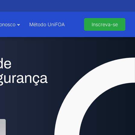
Conosco
Método UniFOA
Inscreva-se
de
gurança