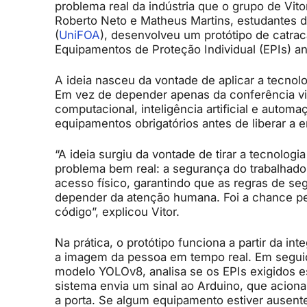
problema real da indústria que o grupo de Vitor
Roberto Neto e Matheus Martins, estudantes d
(
UniFOA
), desenvolveu um protótipo de catra
Equipamentos de Proteção Individual (EPIs) a
A ideia nasceu da vontade de aplicar a tecnol
Em vez de depender apenas da conferência visu
computacional, inteligência artificial e automa
equipamentos obrigatórios antes de liberar a 
“A ideia surgiu da vontade de tirar a tecnolog
problema bem real: a segurança do trabalhador
acesso físico, garantindo que as regras de 
depender da atenção humana. Foi a chance perf
código”, explicou Vitor.
Na prática, o protótipo funciona a partir da i
a imagem da pessoa em tempo real. Em segui
modelo YOLOv8, analisa se os EPIs exigidos es
sistema envia um sinal ao Arduino, que aciona
a porta. Se algum equipamento estiver ausent