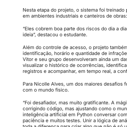
Nesta etapa do projeto, o sistema foi treinad
em ambientes industriais e canteiros de obras
“Eles cobrem boa parte dos riscos do dia a dia
ideia”, destacou o estudante.
Além do controle de acesso, o projeto també
identificação, horário e quantidade de infra
Vitor e seu grupo desenvolveram ainda um das
visualizar o histórico de ocorrências, identif
registros e acompanhar, em tempo real, a co
Para Nicolle Alves, um dos maiores desafios foi
com o mundo físico.
“Foi desafiador, mas muito gratificante. A m
corrigindo código, mas ajustando como o mund
inteligência artificial em Python conversar co
paciência e muitos testes. Unir a lógica de an
toda a diferença para criar algo que não é só