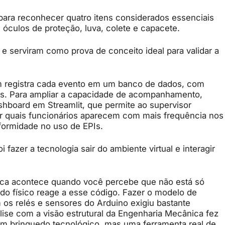
o para reconhecer quatro itens considerados essenciais
: óculos de proteção, luva, colete e capacete.
 e serviram como prova de conceito ideal para validar a
m registra cada evento em um banco de dados, com
ções. Para ampliar a capacidade de acompanhamento,
hboard em Streamlit, que permite ao supervisor
icar quais funcionários aparecem com mais frequência nos
nformidade no uso de EPIs.
 fazer a tecnologia sair do ambiente virtual e interagir
ágica acontece quando você percebe que não está só
o físico reage a esse código. Fazer o modelo de
m os relés e sensores do Arduino exigiu bastante
álise com a visão estrutural da Engenharia Mecânica fez
 um brinquedo tecnológico, mas uma ferramenta real de