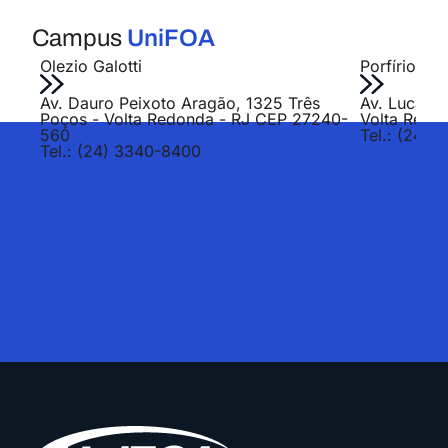
Campus
UniFOA
Olezio Galotti
Porfírio Jo
Av. Dauro Peixoto Aragão, 1325 Três
Av. Lucas E
Poços - Volta Redonda - RJ CEP 27240-
Volta Redo
560
Tel.: (24) 
Tel.: (24) 3340-8400