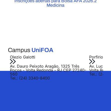
Inscrições abertas para Bolsa AFA 2026.2
Medicina
Campus
UniFOA
Olezio Galotti
Porfírio Jo
Av. Dauro Peixoto Aragão, 1325 Três
Av. Lucas E
Poços - Volta Redonda - RJ CEP 27240-
Volta Redo
560
Tel.: (24) 
Tel.: (24) 3340-8400