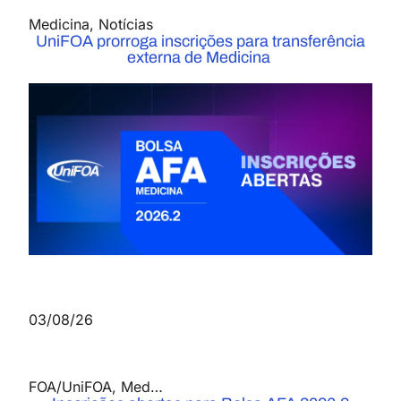
Medicina
,
Notícias
UniFOA prorroga inscrições para transferência
externa de Medicina
03/08/26
FOA/UniFOA
,
Medicina
,
Notícias