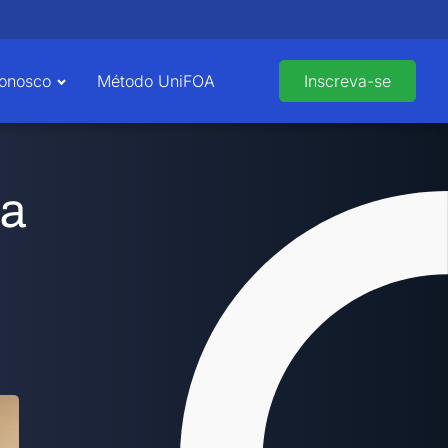
Conosco
Método UniFOA
Inscreva-se
ta