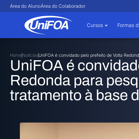
Área do Aluno
Área do Colaborador
Cursos
Formas d
Home
Notícias
UniFOA é convidado pelo prefeito de Volta Redon
UniFOA é convidado 
Redonda para pesq
tratamento à base 