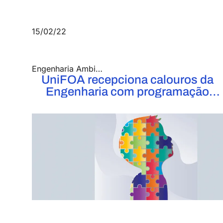
15/02/22
Engenharia Ambiental
,
Engenharia Civil
,
Engenhari
UniFOA recepciona calouros da
Engenharia com programação
especial