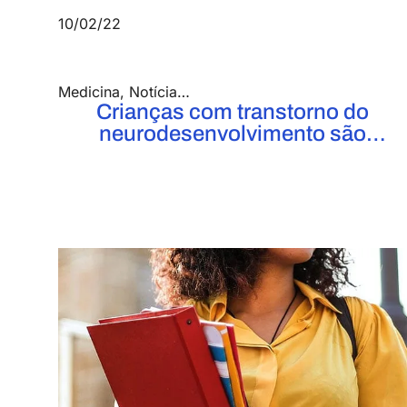
10/02/22
Medicina
,
Notícias
,
Saúde e Biológicas
Crianças com transtorno do
neurodesenvolvimento são
beneficiadas por ação entre
UniFOA e Hospital do Retiro