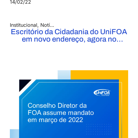
14/02/22
Institucional
,
Notícias
Escritório da Cidadania do UniFOA
em novo endereço, agora no
a de Produção
,
Engenharia Elétrica
,
Engenharia Mecânica
,
Campus Universitário Porfírio José
de Almeida, no Aterrado