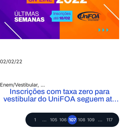
02/02/22
Enem/Vestibular
,
Notícias
Inscrições com taxa zero para
vestibular do UniFOA seguem até
18 de fevereiro
1
…
105
106
107
108
109
…
117