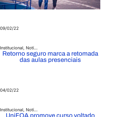
09/02/22
Institucional
,
Notícias
,
UniFOA
Retorno seguro marca a retomada
das aulas presenciais
04/02/22
Institucional
,
Notícias
,
PROESP
UniFOA promove curso voltado