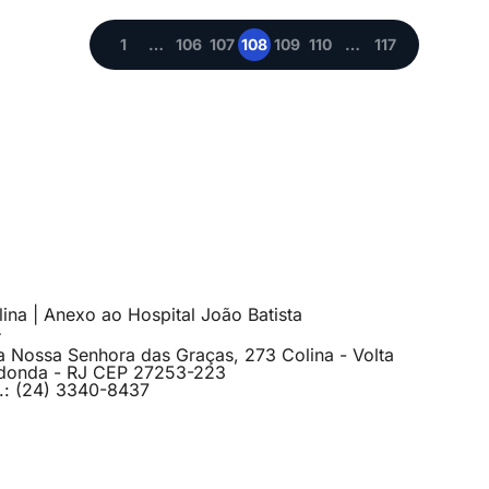
1
…
106
107
108
109
110
…
117
ina | Anexo ao Hospital João Batista
a Nossa Senhora das Graças, 273 Colina - Volta
donda - RJ CEP 27253-223
l.: (24) 3340-8437