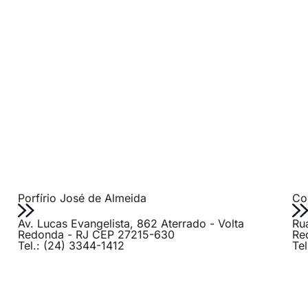
Porfírio José de Almeida
Col
Av. Lucas Evangelista, 862 Aterrado - Volta
Ru
Redonda - RJ CEP 27215-630
Re
Tel.: (24) 3344-1412
Te