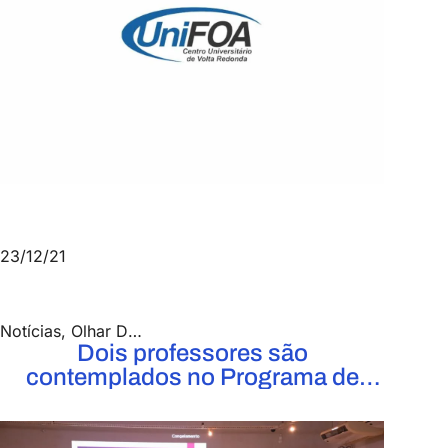
Mundo do Trabalho
,
Notícias
23/12/21
Notícias
,
Olhar Docente
Dois professores são
contemplados no Programa de
Bolsas do Santander Metodologias
Ativas – Edição 2021