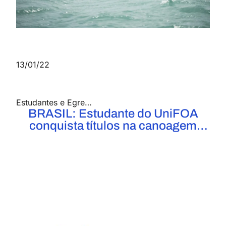
13/01/22
a de Produção
,
Engenharia Elétrica
Estudantes e Egressos UniFOA
,
,
Engenharia Mecânica
Notícias
,
BRASIL: Estudante do UniFOA
conquista títulos na canoagem
oceânica