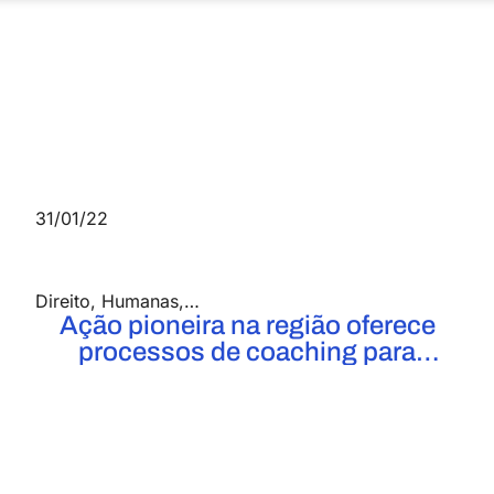
31/01/22
Direito
,
Humanas
,
Notícias
Ação pioneira na região oferece
processos de coaching para
alunos do Direito no UniFOA
gratuitamente