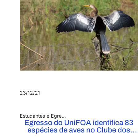
23/12/21
Estudantes e Egressos UniFOA
,
Notícias
Egresso do UniFOA identifica 83
espécies de aves no Clube dos
Funcionários